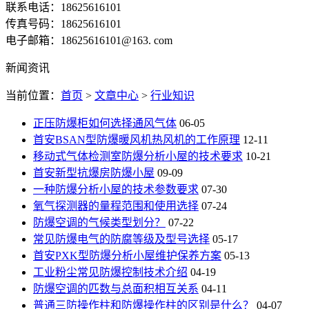
联系电话：18625616101
传真号码：18625616101
电子邮箱：18625616101@163. com
新闻资讯
当前位置：
首页
>
文章中心
>
行业知识
正压防爆柜如何选择通风气体
06-05
首安BSAN型防爆暖风机热风机的工作原理
12-11
移动式气体检测室防爆分析小屋的技术要求
10-21
首安新型抗爆房防爆小屋
09-09
一种防爆分析小屋的技术参数要求
07-30
氧气探测器的量程范围和使用选择
07-24
防爆空调的气候类型划分？
07-22
常见防爆电气的防腐等级及型号选择
05-17
首安PXK型防爆分析小屋维护保养方案
05-13
工业粉尘常见防爆控制技术介绍
04-19
防爆空调的匹数与总面积相互关系
04-11
普通三防操作柱和防爆操作柱的区别是什么？
04-07