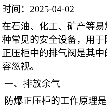
时间：2025-04-02
在石油、化工、矿产等易
种常见的安全设备，用于
正压柜中的排气阀是其中
容忽视。
一、排放余气
防爆正压柜的工作原理是