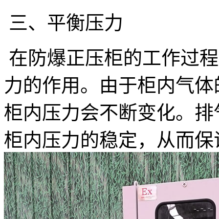
三、平衡压力
在防爆正压柜的工作过程
力的作用。由于柜内气体
柜内压力会不断变化。排
柜内压力的稳定，从而保