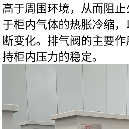
高于周围环境，从而阻止
于柜内气体的热胀冷缩，
断变化。排气阀的主要作
持柜内压力的稳定。