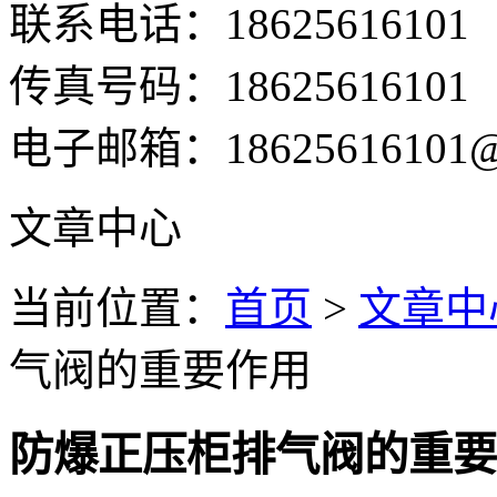
联系电话：18625616101
传真号码：18625616101
电子邮箱：18625616101@1
文章中心
当前位置：
首页
>
文章中
气阀的重要作用
防爆正压柜排气阀的重要