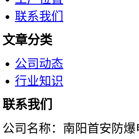
联系我们
文章分类
公司动态
行业知识
联系我们
公司名称：南阳首安防爆