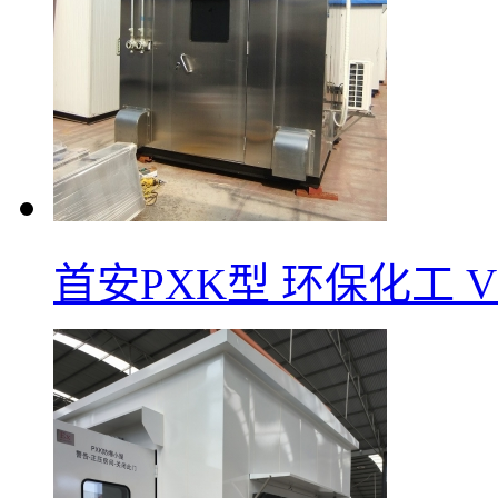
首安PXK型 环保化工 