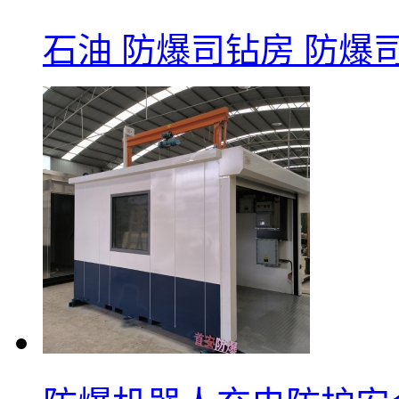
石油 防爆司钻房 防爆