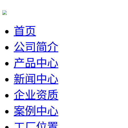
首页
公司简介
产品中心
新闻中心
企业资质
案例中心
工厂位置