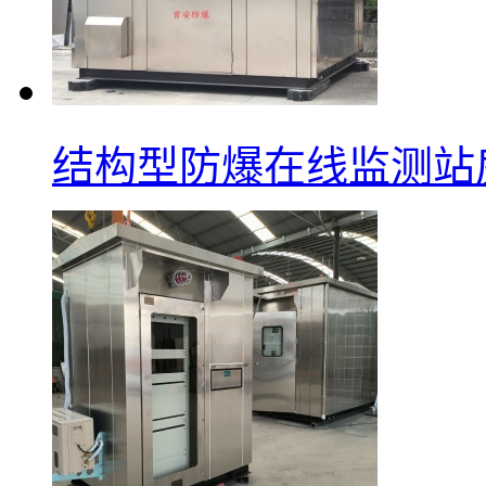
结构型防爆在线监测站房