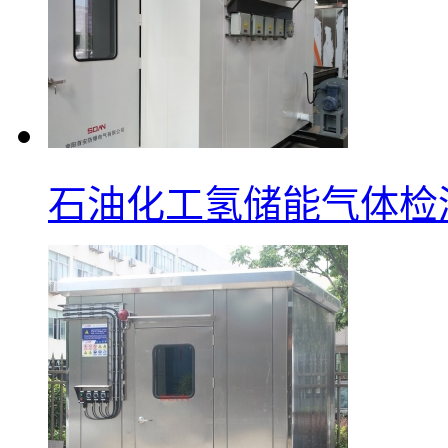
石油化工氢储能气体检